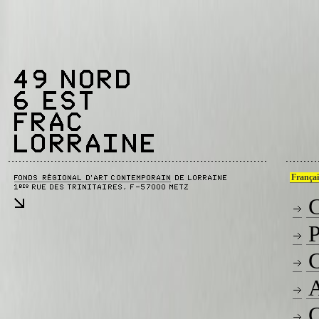
Françai
C
P
C
A
C